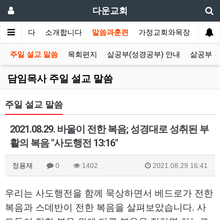
다운교회
환영합니다
소개합니다
말씀과훈련
가정교회와목장
선교
주일 설교 말씀
목회편지
삶공부(성경공부) 안내
삶공부 
담임목사 주일 설교 말씀
주일 설교 말씀
2021.08.29. 바울이 전한 복음; 성경대로 성취된 부
활의 복음 "사도행전 13:16"
정용재
0
1402
2021.08.29 16:41
우리는 사도행전을 함께 묵상하면서 베드로가 전한
복음과 스데반이 전한 복음을 살펴보았습니다
.
사