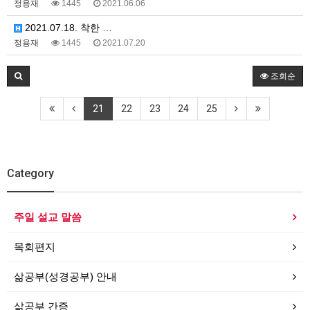
정용재
1445
2021.06.06
2021.07.18. 착한 …
정용재
1445
2021.07.20
조회순
21
22
23
24
25
Category
주일 설교 말씀
목회편지
삶공부(성경공부) 안내
삶공부 간증