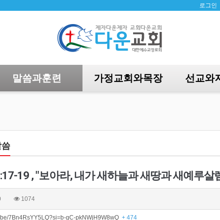
로그인
말씀과훈련
가정교회와목장
선교와
말씀
17-19 , "보아라, 내가 새하늘과 새땅과 새예루살렘을
0
1074
utu.be/7Bn4RsYY5LQ?si=b-gC-pkNWjH9W8wQ
+ 474