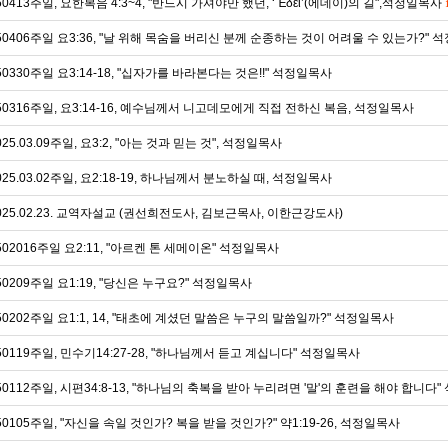
50413주일, 요한복음 4:3~4, "반드시 가셔야만 했던, ‘Ἔδει’(에데이)의 길",석정일목사
50406주일 요3:36, "날 위해 목숨을 버리신 분께 순종하는 것이 어려울 수 있는가?"
50330주일 요3:14-18, "십자가를 바라본다는 것은!!" 석정일목사
50316주일, 요3:14-16, 예수님께서 니고데모에게 직접 전하신 복음, 석정일목사
025.03.09주일, 요3:2, "아는 것과 믿는 것", 석정일목사
025.03.02주일, 요2:18-19, 하나님께서 분노하실 때, 석정일목사
025.02.23. 교역자설교 (권선희전도사, 김보근목사, 이한근강도사)
502016주일 요2:11, "아르켄 톤 세메이온" 석정일목사
50209주일 요1:19, "당신은 누구요?" 석정일목사
50202주일 요1:1, 14, "태초에 계셨던 말씀은 누구의 말씀일까?" 석정일목사
50119주일, 민수기14:27-28, "하나님께서 듣고 계십니다" 석정일목사
50112주일, 시편34:8-13, "하나님의 축복을 받아 누리려면 '말'의 훈련을 해야 합니다
50105주일, "자신을 속일 것인가? 복을 받을 것인가?" 약1:19-26, 석정일목사