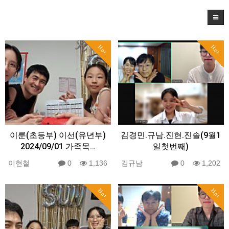
Hot
Hot
이룬(초등부) 이선(유년부)
김경민.규남.진현.진솔(9월1
2024/09/01 가족목…
일첫번째)
이현철
0
1,136
김규남
0
1,202
Hot
Hot