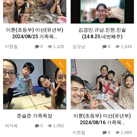
이룬(초등부) 이선(유년부)
김경민.규남.진현.진솔
2024/08/25 가족목…
(24.8.25.네번째주)
이현철
0
1,125
김규남
0
1,249
Hot
Hot
준슬준 가족목장
이룬(초등부) 이선(유년부)
2024/08/16 가족목…
박지혜
0
1,092
이현철
0
1,084