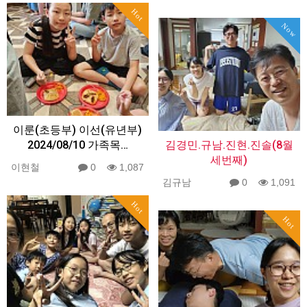
Hot
Now
이룬(초등부) 이선(유년부)
2024/08/10 가족목…
김경민.규남.진현.진솔(8월
세번째)
이현철
0
1,087
김규남
0
1,091
Hot
Hot