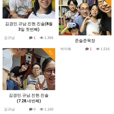
김경민.규남.진현.진솔(8월
3일 첫번째)
김규남
1
1,366
준슬준목장
박지혜
1
1,516
Hot
김경민.규남.진현.진솔
(7.28.네번째)
김규남
0
1,160