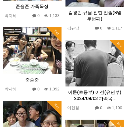
준슬준 가족목장
김경민.규남.진현.진솔(8월
박지혜
0
1,133
두번째)
김규남
0
1,117
Hot
Hot
준슬준
박지혜
0
1,092
이룬(초등부) 이선(유년부)
2024/08/03 가족목…
Hot
이현철
0
1,100
Hot