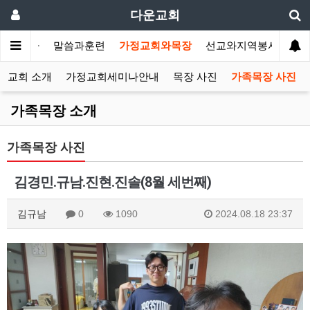
다운교회
개합니다
말씀과훈련
가정교회와목장
선교와지역봉사
나
정교회 소개
가정교회세미나안내
목장 사진
가족목장 사진
가족목장 소개
가족목장 사진
김경민.규남.진현.진솔(8월 세번째)
김규남
0
1090
2024.08.18 23:37