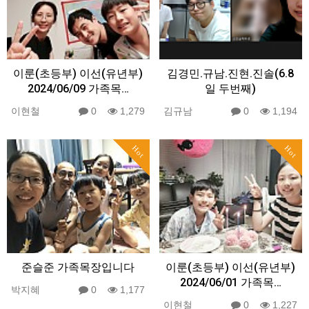
이룬(초등부) 이선(유년부)
김경민.규남.진현.진솔(6.8
2024/06/09 가족목…
일 두번째)
이현철
0
1,279
김규남
0
1,194
Hot
Hot
준슬준 가족목장입니다
이룬(초등부) 이선(유년부)
2024/06/01 가족목…
박지혜
0
1,177
이현철
0
1,227