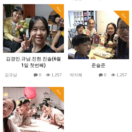
Hot
Hot
김경민.규남.진현.진솔(6월
1일 첫번째)
준슬준
김규남
0
1,257
박지혜
0
1,257
Hot