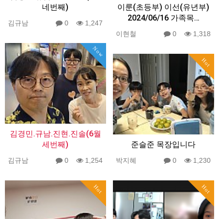
네번째)
이룬(초등부) 이선(유년부)
2024/06/16 가족목…
김규남
0
1,247
이현철
0
1,318
Now
Hot
김경민.규남.진현.진솔(6월
세번째)
준슬준 목장입니다
김규남
0
1,254
박지혜
0
1,230
Hot
Hot