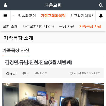
다운교회
개합니다
말씀과훈련
가정교회와목장
선교와지역봉사
나
정교회 소개
가정교회세미나안내
목장 사진
가족목장 사진
가족목장 소개
가족목장 사진
김경민.규남.진현.진솔(6월 세번째)
김규남
0
1253
2024.06.16 21:02