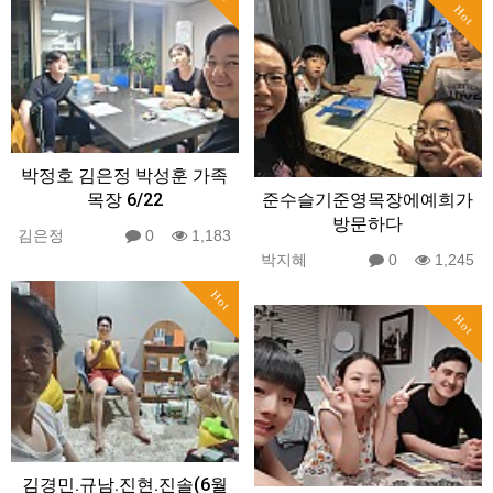
Hot
박정호 김은정 박성훈 가족
목장 6/22
준수슬기준영목장에예희가
방문하다
김은정
0
1,183
박지혜
0
1,245
Hot
Hot
김경민.규남.진현.진솔(6월