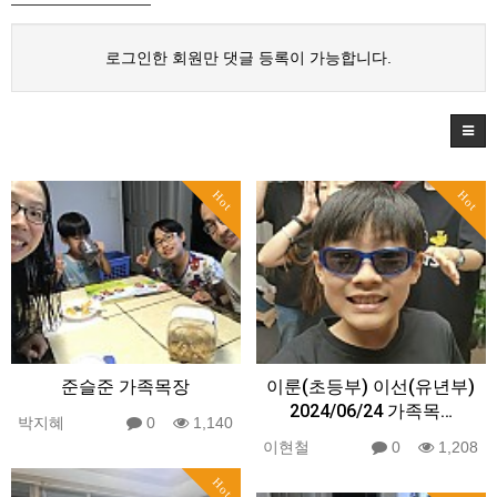
로그인한 회원만 댓글 등록이 가능합니다.
Hot
Hot
준슬준 가족목장
이룬(초등부) 이선(유년부)
2024/06/24 가족목…
박지혜
0
1,140
이현철
0
1,208
Hot