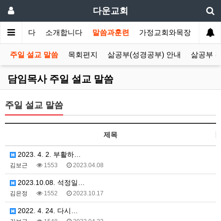
다운교회
환영합니다
소개합니다
말씀과훈련
가정교회와목장
선교
주일 설교 말씀
목회편지
삶공부(성경공부) 안내
삶공부 
담임목사 주일 설교 말씀
주일 설교 말씀
제목
2023. 4. 2. 부활하…
김보근
1553
2023.04.08
2023.10.08. 석정일…
김은정
1552
2023.10.17
2022. 4. 24. 다시…