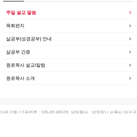
주일 설교 말씀
목회편지
삶공부(성경공부) 안내
삶공부 간증
원로목사 설교/칼럼
원로목사 소개
다운교회 (고유번호 : 105-82-65570, 담임목사 : 석정일) | 서울시 마포구
토정로 12-6 (합정동 196-6) | (TEL) 02-3142-1542 | (FAX) 02-3142-
1543
Copyrightⓒ 2010 다운교회 All rights reserved.