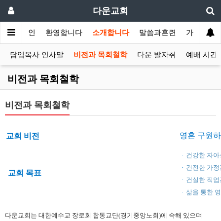
다운교회
메인
환영합니다
소개합니다
말씀과훈련
가정교회
담임목사 인사말
비전과 목회철학
다운 발자취
예배 시간
비전과 목회철학
비전과 목회철학
영혼 구원하
교회 비전
·
건강한 자아
·
건전한 가정
교회 목표
·
건실한 직업
·
삶을 통한 
다운교회는 대한예수교 장로회 합동교단(경기중앙노회)에
속해 있으며