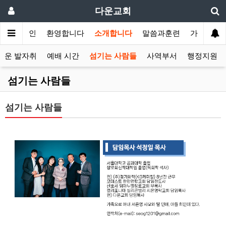
다운교회
메인
환영합니다
소개합니다
말씀과훈련
가정교회
다운 발자취
예배 시간
섬기는 사람들
사역부서
행정지원
섬기는 사람들
섬기는 사람들