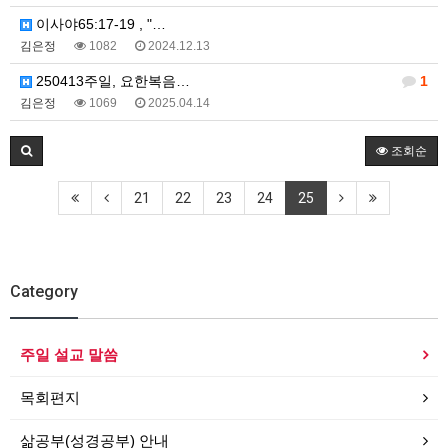
이사야65:17-19 , "…
김은정
1082
2024.12.13
250413주일, 요한복음…
1
김은정
1069
2025.04.14
조회순
21
22
23
24
25
Category
주일 설교 말씀
목회편지
삶공부(성경공부) 안내