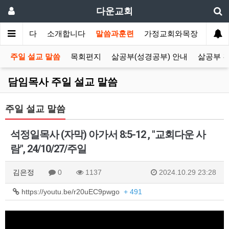
다운교회
환영합니다
소개합니다
말씀과훈련
가정교회와목장
선교
주일 설교 말씀
목회편지
삶공부(성경공부) 안내
삶공부 
담임목사 주일 설교 말씀
주일 설교 말씀
석정일목사 (자막) 아가서 8:5-12 , "교회다운 사
람", 24/10/27/주일
김은정
0
1137
2024.10.29 23:28
https://youtu.be/r20uEC9pwgo
+ 491