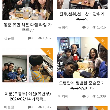
진우,선휘,선ㆍ찬ㆍ관휘가
족목장
동훈 유민 하은 다엘 라임 가
윤희정
0
1,415
족목장
신유민
0
1,402
Hot
Hot
오랜만에 평범한 준슬준 가
족목장입니다
이룬(초등부) 이선(유년부)
박지혜
0
1,339
2024/02/14 가족목…
이현철
0
1,317