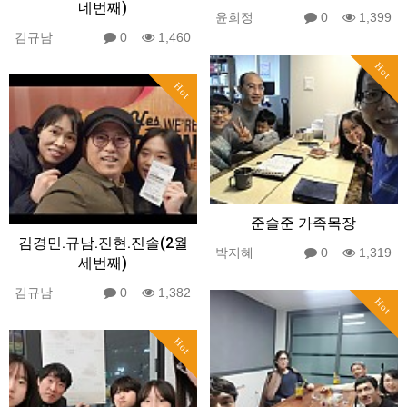
네번째)
윤희정
0
1,399
김규남
0
1,460
Hot
Hot
준슬준 가족목장
김경민.규남.진현.진솔(2월
박지혜
0
1,319
세번째)
김규남
0
1,382
Hot
Hot