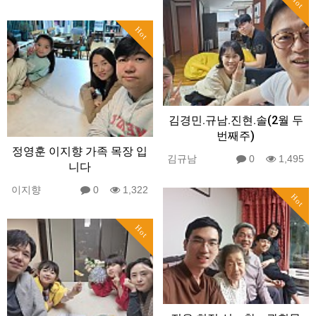
Hot
Hot
김경민.규남.진현.솔(2월 두
번째주)
정영훈 이지향 가족 목장 입
김규남
0
1,495
니다
이지향
0
1,322
Hot
Hot