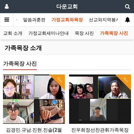
다운교회
개합니다
말씀과훈련
가정교회와목장
선교와지역봉사
나
정교회 소개
가정교회세미나안내
목장 사진
가족목장 사진
가족목장 소개
가족목장 사진
Hot
Hot
김경민.규남.진현.진솔(2월
진우희정선찬관휘가족목장