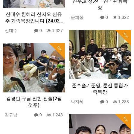
진우,희정,선ㆍ찬ㆍ관휘목
장
신대수 한혜리 신지오 신유
윤희정
0
1,322
주 가족목장입니다 (24.02…
신대수
0
1,327
Hot
Hot
준수슬기준영, 룬선 통합가
족목장
김경민.규남.진현.진솔(2월
박지혜
0
1,288
첫주)
김규남
0
1,248
Hot